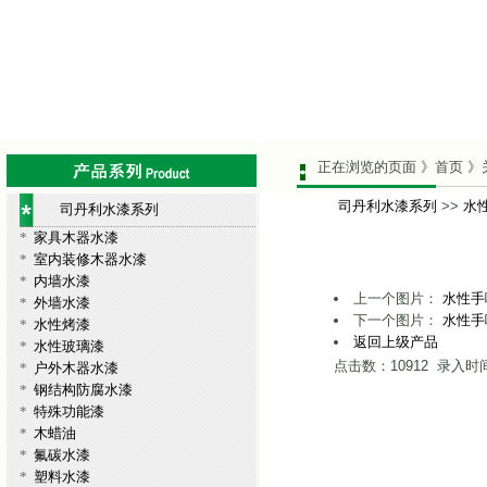
正在浏览的页面 》首页 》
司丹利水漆系列
>>
水
司丹利水漆系列
*
家具木器水漆
*
室内装修木器水漆
*
内墙水漆
上一个图片：
水性手
*
外墙水漆
下一个图片：
水性手
*
水性烤漆
返回上级产品
*
水性玻璃漆
点击数：10912 录入时间：
*
户外木器水漆
*
钢结构防腐水漆
*
特殊功能漆
*
木蜡油
*
氟碳水漆
*
塑料水漆