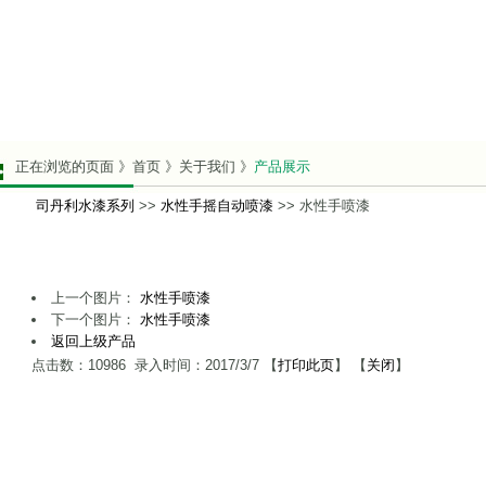
正在浏览的页面 》首页 》关于我们 》
产品展示
司丹利水漆系列
>>
水性手摇自动喷漆
>> 水性手喷漆
上一个图片：
水性手喷漆
下一个图片：
水性手喷漆
返回上级产品
点击数：10986 录入时间：2017/3/7 【
打印此页
】 【
关闭
】