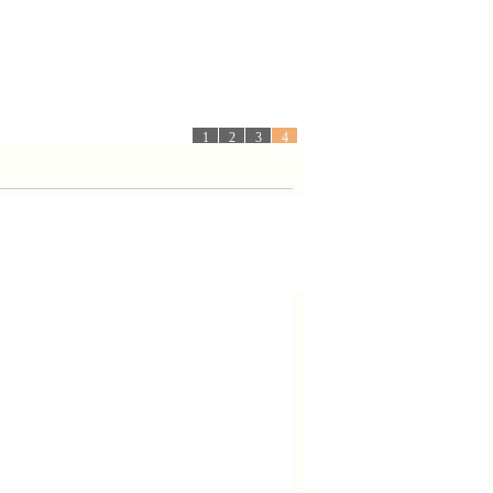
1
2
3
4