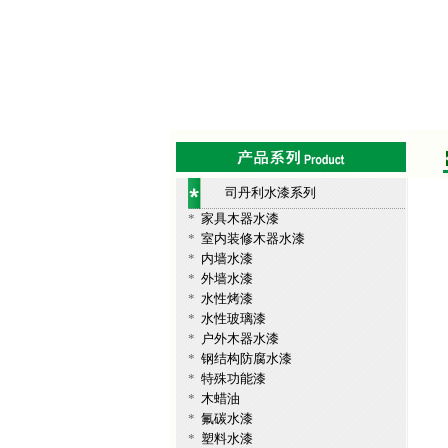
司丹利水漆系列
*
家具木器水漆
*
室内装修木器水漆
*
内墙水漆
*
外墙水漆
*
水性烤漆
*
水性玻璃漆
*
户外木器水漆
*
钢结构防腐水漆
*
特殊功能漆
*
木蜡油
*
氟碳水漆
*
塑料水漆