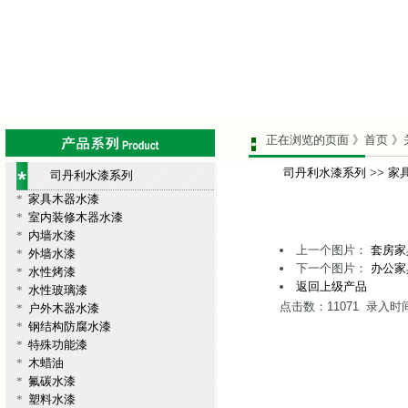
正在浏览的页面 》首页 》
司丹利水漆系列
>>
家
司丹利水漆系列
*
家具木器水漆
*
室内装修木器水漆
*
内墙水漆
上一个图片：
套房家
*
外墙水漆
下一个图片：
办公家
*
水性烤漆
返回上级产品
*
水性玻璃漆
点击数：11071 录入时间：
*
户外木器水漆
*
钢结构防腐水漆
*
特殊功能漆
*
木蜡油
*
氟碳水漆
*
塑料水漆