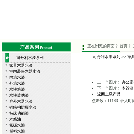
正在浏览的页面 》首页 》
司丹利水漆系列
>>
家
司丹利水漆系列
*
家具木器水漆
*
室内装修木器水漆
*
内墙水漆
上一个图片：
办公家
*
外墙水漆
下一个图片：
木器漆
*
水性烤漆
返回上级产品
*
水性玻璃漆
点击数：11183 录入时间：
*
户外木器水漆
*
钢结构防腐水漆
*
特殊功能漆
*
木蜡油
*
氟碳水漆
*
塑料水漆